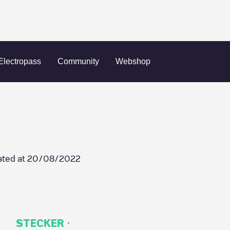
P1 60
Electropass
Community
Webshop
ted at
20/08/2022
·
STECKER