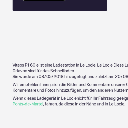
Viteos P1 60
e ist eine Ladestation in
Le Locle
,
Le Locle
Diese L
0
davon sind für das Schnellladen.
Sie wurde am
08/05/2018
hinzugefügt und zuletzt am
20/0
Wir empfehlen Ihnen, sich die Bilder und Kommentare unserer C
Kommentare und Fotos hinzuzufügen, um den anderen Nutzern 
Wenn dieses Ladegerät in
Le Locle
nicht für Ihr Fahrzeug geeig
Ponts-de-Martel
, fahren, da diese in der Nähe und in
Le Locle
.