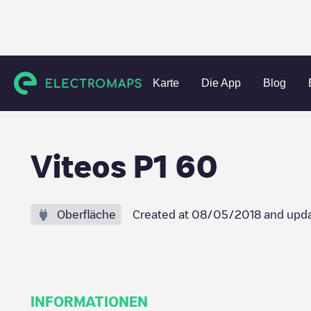
Charging stations
Schweiz
Le Locle
Le Locle
Viteos 
Karte
Die App
Blog
Viteos P1 60
Oberfläche
Created at
08/05/2018
and upda
INFORMATIONEN