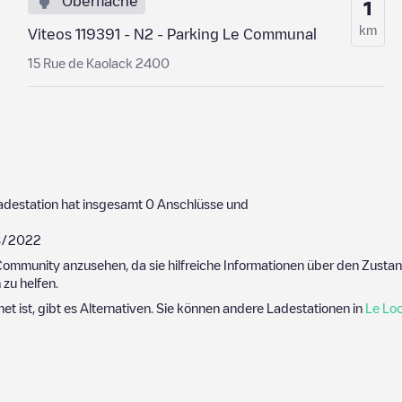
Oberfläche
1
km
Viteos 119391 - N2 - Parking Le Communal
15 Rue de Kaolack 2400
adestation hat insgesamt
0
Anschlüsse und
8/2022
ommunity anzusehen, da sie hilfreiche Informationen über den Zustand
zu helfen.
net ist, gibt es Alternativen. Sie können andere Ladestationen in
Le Loc