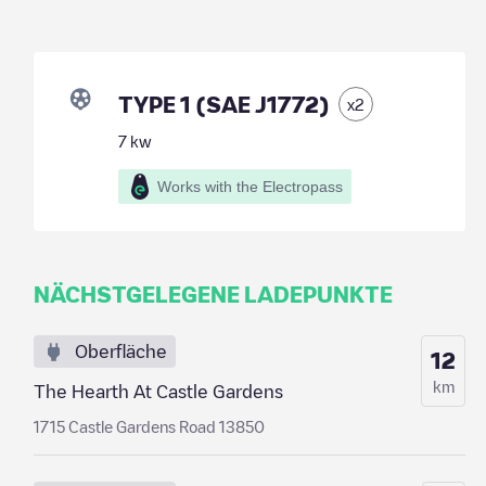
TYPE 1 (SAE J1772)
x
2
7
kw
Works with the Electropass
NÄCHSTGELEGENE LADEPUNKTE
Oberfläche
12
km
The Hearth At Castle Gardens
1715 Castle Gardens Road 13850