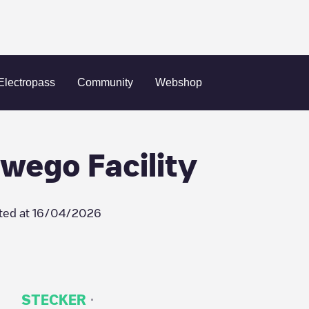
ego
Lockheed Martin Owego Facility
Electropass
Community
Webshop
wego Facility
ted at
16/04/2026
·
STECKER