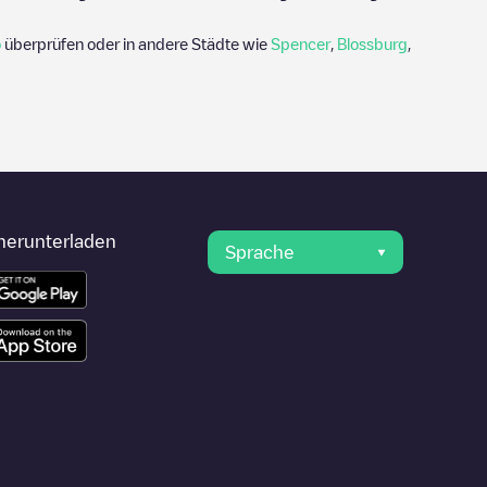
o
überprüfen oder in andere Städte wie
Spencer
,
Blossburg
,
herunterladen
Sprache