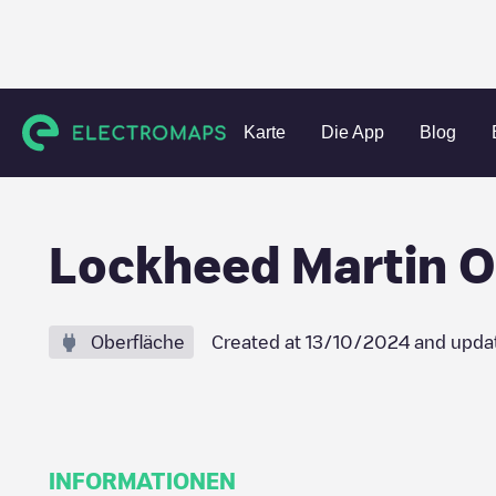
Charging stations
Vereinigte Staaten
Tioga County
Ow
Karte
Die App
Blog
Lockheed Martin O
Oberfläche
Created at
13/10/2024
and upda
INFORMATIONEN