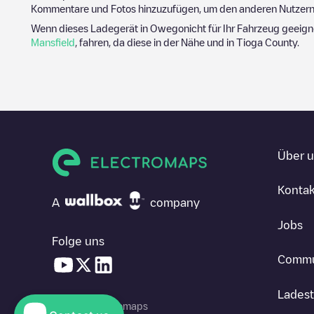
Kommentare und Fotos hinzuzufügen, um den anderen Nutzern 
Wenn dieses Ladegerät in
Owego
nicht für Ihr Fahrzeug geeign
Mansfield
, fahren, da diese in der Nähe und in
Tioga County
.
Über 
Kontak
A
company
Jobs
Folge uns
Commu
Ladest
© 2026 Electromaps