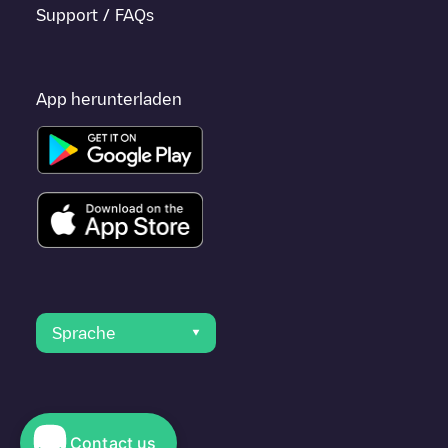
Support / FAQs
App herunterladen
Sprache
Contact us
© 2023 Electromaps