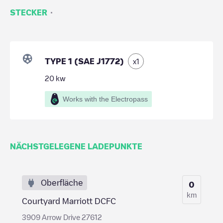
·
STECKER
TYPE 1 (SAE J1772)
x
1
20
kw
Works with the Electropass
NÄCHSTGELEGENE LADEPUNKTE
Oberfläche
0
km
Courtyard Marriott DCFC
3909 Arrow Drive 27612