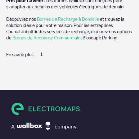
Prêt pour l'Avenir:
Les bornes Wallbox sont conçues pour
s'adapter aux besoins des véhicules électriques de demain.
Découvrez nos
Bornes de Recharge à Domicile
et trouvez la
solution idéale pour votre maison. Pour les entreprises
souhaitant offrir des services de recharge, explorez nos options
de
Bornes de Recharge Commerciales
Bioscape Parking
En savoir plus
Nous vous recommandons de consulter les photos et les
commentaires publiés par notre communauté, car ils fournissent
des informations utiles sur l'état du chargeur. Une fois votre
session de charge terminée, vous pouvez ajouter vos propres
commentaires et photos pour aider les autres utilisateurs et
conducteurs à décider où et comment charger leur véhicule
électrique la prochaine fois.
Si
Bioscape Parking
n'est pas le point de charge dont vous
avez besoin, vérifiez en bas de la page le point de charge le
A
company
plus proche de chez vous sous "points de charge les plus
proches" et vous verrez une liste d'autres points de charge pour