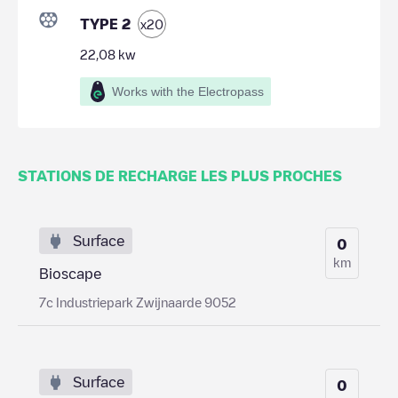
TYPE 2
x
20
22,08
kw
Works with the Electropass
STATIONS DE RECHARGE LES PLUS PROCHES
Surface
0
km
Bioscape
7c Industriepark Zwijnaarde 9052
Surface
0