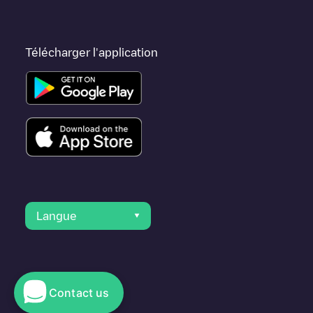
Télécharger l'application
Langue
Contact us
© 2023 Electromaps