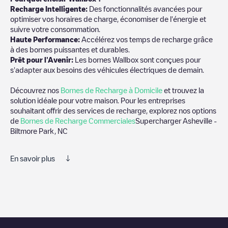
Recharge Intelligente:
Des fonctionnalités avancées pour
optimiser vos horaires de charge, économiser de l'énergie et
suivre votre consommation.
Haute Performance:
Accélérez vos temps de recharge grâce
à des bornes puissantes et durables.
Prêt pour l'Avenir:
Les bornes Wallbox sont conçues pour
s'adapter aux besoins des véhicules électriques de demain.
Découvrez nos
Bornes de Recharge à Domicile
et trouvez la
solution idéale pour votre maison. Pour les entreprises
souhaitant offrir des services de recharge, explorez nos options
de
Bornes de Recharge Commerciales
Supercharger Asheville -
Biltmore Park, NC
En savoir plus
Nous vous recommandons de consulter les photos et les
commentaires publiés par notre communauté, car ils fournissent
des informations utiles sur l'état du chargeur. Une fois votre
session de charge terminée, vous pouvez ajouter vos propres
commentaires et photos pour aider les autres utilisateurs et