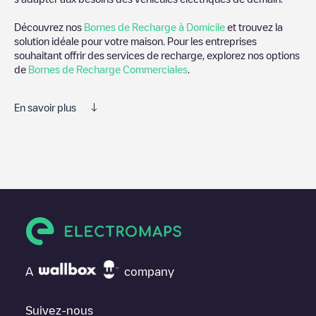
Découvrez nos
Bornes de Recharge à Domicile
et trouvez la
solution idéale pour votre maison. Pour les entreprises
souhaitant offrir des services de recharge, explorez nos options
de
Bornes de Recharge Commerciales
.
En savoir plus
Electromaps est le meilleur moyen de trouver le chargeur de
véhicules électriques le plus proche pour recharger votre voiture
dans
Dale City
. Nos points de charge comprennent également
des photos des stations de charge et des commentaires
partagés par notre communauté de plusieurs milliers
d'utilisateurs très engagés, qui évaluent les points de charge et
fournissent des informations utiles pour créer la meilleure
expérience possible pour les conducteurs de véhicules
électriques.
A
company
Les avis des conducteurs de véhicules électriques sont très
importants pour déterminer quelles sont les bornes de recharge
les plus appropriées selon la communauté des conducteurs de
Suivez-nous