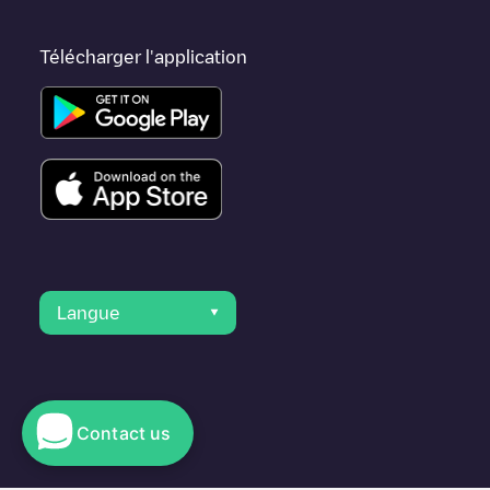
Télécharger l'application
Langue
Contact us
© 2023 Electromaps