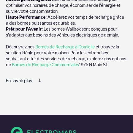
optimiser vos horaires de charge, économiser de l'énergie et
suivre votre consommation.
Haute Performance:
Accélérez vos temps de recharge grâce
à des bornes puissantes et durables.
Prêt pour l'Avenir:
Les bornes Wallbox sont conçues pour
s'adapter aux besoins des véhicules électriques de demain.
Découvrez nos
Bornes de Recharge à Domicile
et trouvez la
solution idéale pour votre maison. Pour les entreprises
souhaitant offrir des services de recharge, explorez nos options
de
Bornes de Recharge Commerciales
1975 N Main St
En savoir plus
Nous vous recommandons de consulter les photos et les
commentaires publiés par notre communauté, car ils fournissent
des informations utiles sur l'état du chargeur. Une fois votre
session de charge terminée, vous pouvez ajouter vos propres
commentaires et photos pour aider les autres utilisateurs et
conducteurs à décider où et comment charger leur véhicule
électrique la prochaine fois.