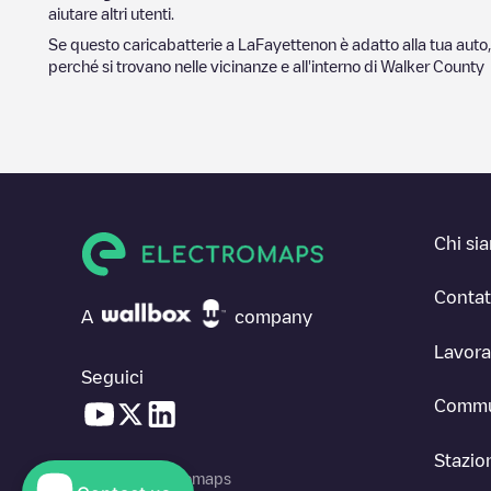
aiutare altri utenti.
Se questo caricabatterie a
LaFayette
non è adatto alla tua auto,
perché si trovano nelle vicinanze e all'interno di
Walker County
Chi si
Contat
A
company
Lavora
Seguici
Commu
Stazion
© 2026 Electromaps