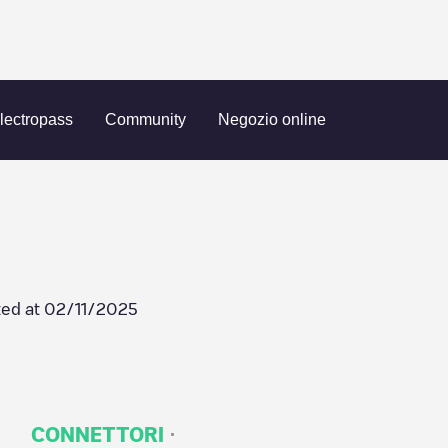
1975 N Main St
lectropass
Community
Negozio online
ed at
02/11/2025
·
CONNETTORI