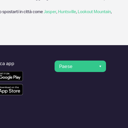
o spostarti in città come
Jasper
,
Huntsville
,
Lookout Mountain
,
ica app
Paese