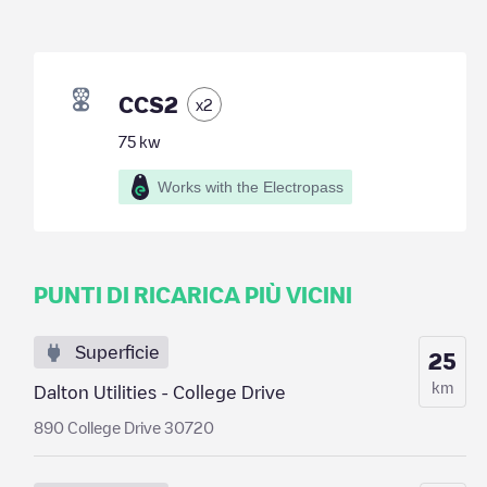
CCS2
x
2
75
kw
Works with the Electropass
PUNTI DI RICARICA PIÙ VICINI
Superficie
25
km
Dalton Utilities - College Drive
890 College Drive 30720