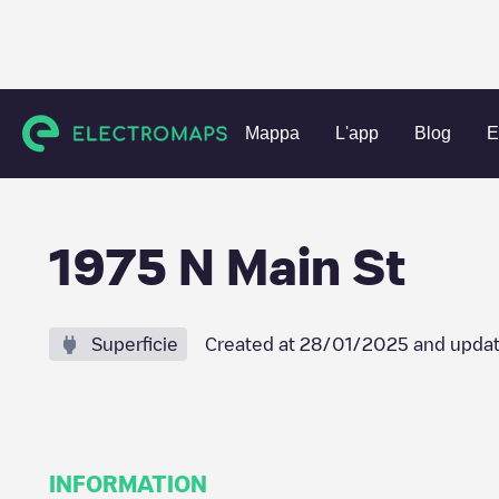
Charging stations
Stati Uniti
Walker County
LaFayette
Mappa
L'app
Blog
E
1975 N Main St
Superficie
Created at
28/01/2025
and updat
INFORMATION