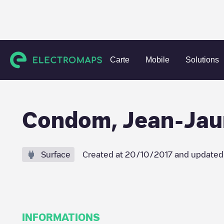
Charging stations
France
Gers
Condom
Condom, Je
Carte
Mobile
Solutions
Condom, Jean-Jau
Surface
Created at
20/10/2017
and updated
INFORMATIONS