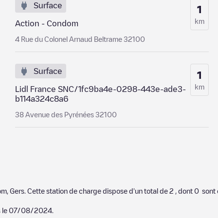
Surface
1
km
Action - Condom
4 Rue du Colonel Arnaud Beltrame 32100
Surface
1
km
Lidl France SNC/1fc9ba4e-0298-443e-ade3-
b114a324c8a6
38 Avenue des Pyrénées 32100
om
,
Gers
. Cette station de charge dispose d'un total de
2
, dont
0
sont 
 le
07/08/2024
.