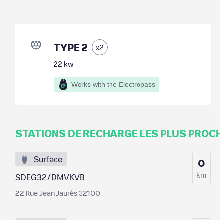
TYPE 2
x
2
22
kw
Works with the Electropass
STATIONS DE RECHARGE LES PLUS PROC
Surface
0
km
SDEG32/DMVKVB
22 Rue Jean Jaurès 32100