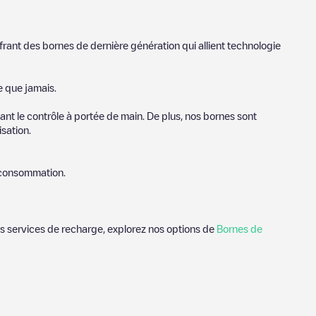
frant des bornes de dernière génération qui allient technologie
e que jamais.
nt le contrôle à portée de main. De plus, nos bornes sont
sation.
e consommation.
des services de recharge, explorez nos options de
Bornes de
s utiles sur l'état du chargeur. Une fois votre session de