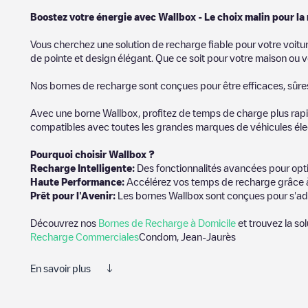
Boostez votre énergie avec Wallbox - Le choix malin pour la
Vous cherchez une solution de recharge fiable pour votre voitu
de pointe et design élégant. Que ce soit pour votre maison ou v
Nos bornes de recharge sont conçues pour être efficaces, sûres e
Avec une borne Wallbox, profitez de temps de charge plus rapid
compatibles avec toutes les grandes marques de véhicules élect
Pourquoi choisir Wallbox ?
Recharge Intelligente:
Des fonctionnalités avancées pour opti
Haute Performance:
Accélérez vos temps de recharge grâce à
Prêt pour l'Avenir:
Les bornes Wallbox sont conçues pour s'ad
Découvrez nos
Bornes de Recharge à Domicile
et trouvez la so
Recharge Commerciales
Condom, Jean-Jaurès
En savoir plus
Nous vous recommandons de consulter les photos et les commenta