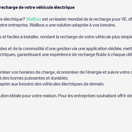
 recharge de votre véhicule électrique
re électrique?
Wallbox
est un leader mondial de la recharge pour VE, of
otre entreprise, Wallbox a une solution adaptée à vos besoins.
t faciles à installer, rendant la recharge de votre véhicule plus simpl
es et de la commodité d'une gestion via une application dédiée, metta
riques, garantissant une expérience de recharge fluide à chaque utili
miser vos horaires de charge, économiser de l'énergie et suivre votr
 des bornes puissantes et durables.
apter aux besoins des véhicules électriques de demain.
lution idéale pour votre maison. Pour les entreprises souhaitant offrir 
ires publiés par notre communauté, car ils fournissent des information