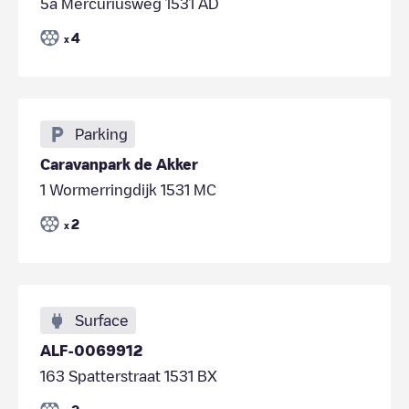
5a Mercuriusweg 1531 AD
4
x
Parking
Caravanpark de Akker
1 Wormerringdijk 1531 MC
2
x
Surface
ALF-0069912
163 Spatterstraat 1531 BX