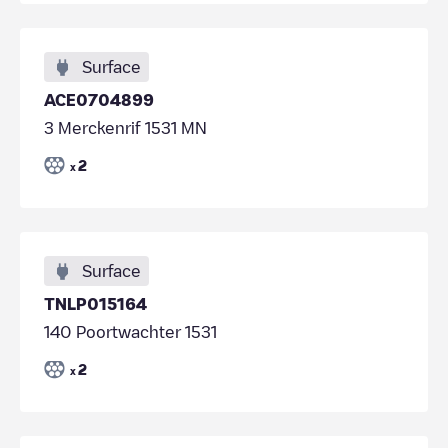
Surface
ACE0704899
3 Merckenrif 1531 MN
2
x
Surface
TNLP015164
140 Poortwachter 1531
2
x