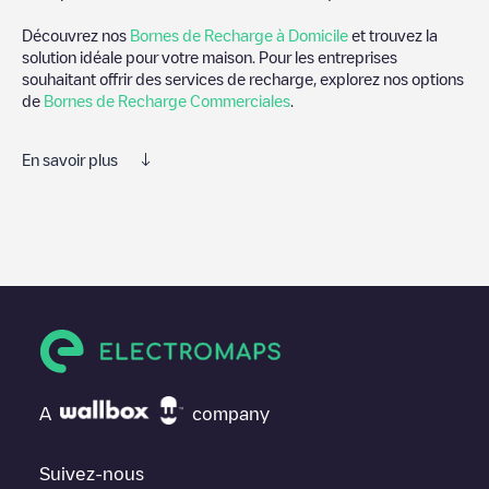
Découvrez nos
Bornes de Recharge à Domicile
et trouvez la
solution idéale pour votre maison. Pour les entreprises
souhaitant offrir des services de recharge, explorez nos options
de
Bornes de Recharge Commerciales
.
En savoir plus
Electromaps est le meilleur moyen de trouver le chargeur de
véhicules électriques le plus proche pour recharger votre voiture
dans
Wormer
. Nos points de charge comprennent également
des photos des stations de charge et des commentaires
partagés par notre communauté de plusieurs milliers
d'utilisateurs très engagés, qui évaluent les points de charge et
fournissent des informations utiles pour créer la meilleure
expérience possible pour les conducteurs de véhicules
électriques.
A
company
Les avis des conducteurs de véhicules électriques sont très
importants pour déterminer quelles sont les bornes de recharge
les plus appropriées selon la communauté des conducteurs de
Suivez-nous