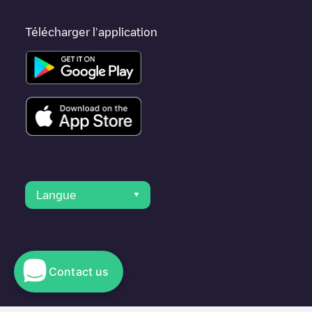
Télécharger l'application
Langue
Contact us
© 2023 Electromaps