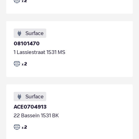
2
x
Surface
08101470
1 Lassiestraat 1531 MS
2
x
Surface
ACE0704913
22 Bassein 1531 BK
2
x