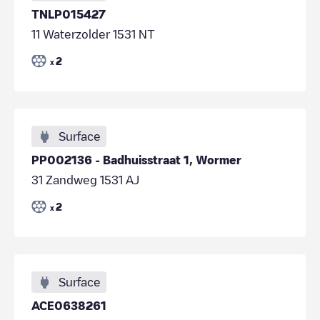
TNLP015427
11 Waterzolder 1531 NT
2
x
Surface
PP002136 - Badhuisstraat 1, Wormer
31 Zandweg 1531 AJ
2
x
Surface
ACE0638261