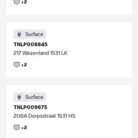
2
x
Surface
TNLP008845
217 Wezenland 1531 LK
2
x
Surface
TNLP009675
206A Dorpsstraat 1531 HS
2
x