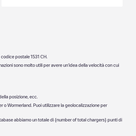
l codice postale
1531 CH
.
mazioni sono molto utili per avere un'idea della velocità con cui
della posizione, ecc.
er
o
Wormerland
. Puoi utilizzare la geolocalizzazione per
database abbiamo un totale di
{number of total chargers} punti di