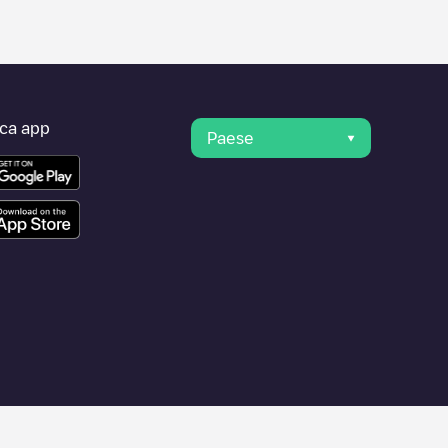
ica app
Paese