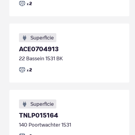
2
x
Superficie
ACE0704913
22 Bassein 1531 BK
2
x
Superficie
TNLP015164
140 Poortwachter 1531