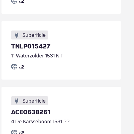
2
x
Superficie
TNLP015427
11 Waterzolder 1531 NT
2
x
Superficie
ACE0638261
4 De Karsseboom 1531 PP
2
x