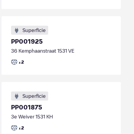
Superficie
PP001925
36 Kemphaanstraat 1531 VE
2
x
Superficie
PP001875
3e Weiver 1531 KH
2
x