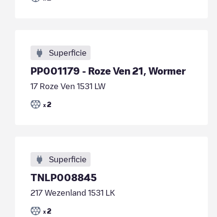
Superficie
PP001179 - Roze Ven 21, Wormer
17 Roze Ven 1531 LW
2
x
Superficie
TNLP008845
217 Wezenland 1531 LK
2
x