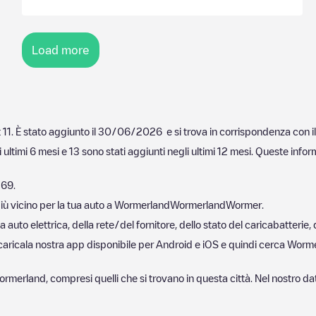
Load more
 11
. È stato aggiunto il
30/06/2026
e si trova in corrispondenza con i
 ultimi 6 mesi e
13
sono stati aggiunti negli ultimi 12 mesi. Queste infor
269
.
iù vicino per la tua auto a
Wormerland
Wormerland
Wormer
.
auto elettrica, della rete/del fornitore, dello stato del caricabatterie, 
scaricala nostra app disponibile per Android e iOS e quindi cerca
Worm
ormerland
, compresi quelli che si trovano in questa città. Nel nostro 