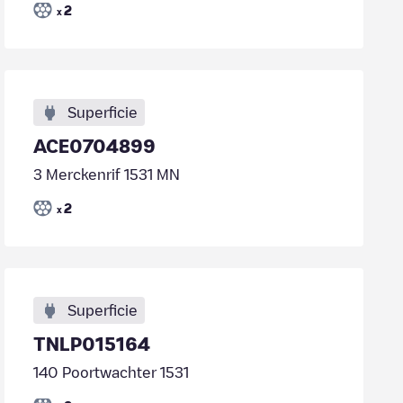
2
x
Superficie
ACE0704899
3 Merckenrif 1531 MN
2
x
Superficie
TNLP015164
140 Poortwachter 1531