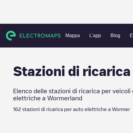
Charging stations
Paesi Bassi
Wormerland
Wormer
Mappa
L'app
Blog
E
Stazioni di ricarica
Elenco delle stazioni di ricarica per veicoli 
elettriche a
Wormerland
162
stazioni di ricarica per auto elettriche a
Wormer