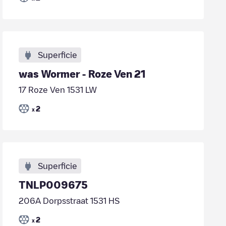
Superficie
was Wormer - Roze Ven 21
17 Roze Ven 1531 LW
2
x
Superficie
TNLP009675
206A Dorpsstraat 1531 HS
2
x