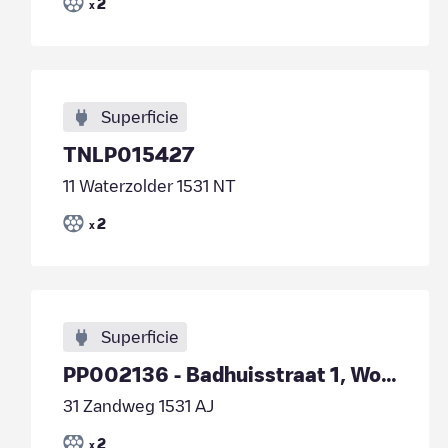
2
x
Superficie
TNLP015427
11 Waterzolder 1531 NT
2
x
Superficie
PP002136 - Badhuisstraat 1, Wormer
31 Zandweg 1531 AJ
2
x