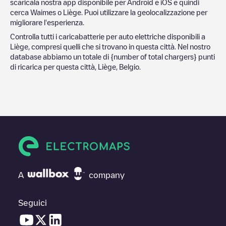
scaricala nostra app disponibile per Android e iOS e quindi
cerca
Waimes
o
Liège
. Puoi utilizzare la geolocalizzazione per
migliorare l'esperienza.
Controlla tutti i caricabatterie per auto elettriche disponibili a
Liège
, compresi quelli che si trovano in questa città. Nel nostro
database abbiamo un totale di
{number of total chargers} punti
di ricarica per questa città,
Liège
,
Belgio
.
A
company
Seguici