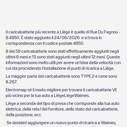
Il caricabatterie più recente a
Liège
è quello di
Rue Du Fagnou -
B 4950
. È stato aggiunto il
24/06/2026
e si trova in
corrispondenza con il codice postale
4950
.
8
dei
59
caricabatterie sono stati effettivamente aggiunti negli
ultimi 6 mesi e
15
sono stati aggiunti negli ultimi 12 mesi. Queste
informazioni sono molto utili per avere un'idea della velocità con
cui sta procedendo l'installazione di punti di ricarica a
Liège
.
La maggior parte dei caricabatterie sono
TYPE 2
e cene sono
8.267
.
Electromap sè il modo migliore per trovare il caricabatterie VE
più vicino per la tua auto a
Liège
Liège
Waimes
.
Liège
a seconda del tipo di presa che corrisponde alla tua auto
elettrica, della rete/del fornitore, dello stato del caricabatterie,
della posizione, ecc.
Se desideri aggiungere un nuovo punto di ricarica a
Waimes
,