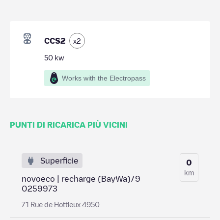
CCS2
x
2
50
kw
Works with the Electropass
PUNTI DI RICARICA PIÙ VICINI
Superficie
0
km
novoeco | recharge (BayWa)/9
0259973
71 Rue de Hottleux 4950