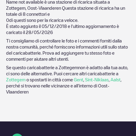
Name not available
è una stazione di ricarica situata a
Zottegem
,
Oost-Vlaanderen
Questa stazione di ricarica ha un
totale di
8
connettori e
0
di questi sono per la ricarica veloce.
È stato aggiunto il
05/12/2018
e l'ultimo aggiornamento è
caricato il
28/05/2026
Ti consigliamo di controllare le foto e i commenti forniti dalla
nostra comunità, perché forniscono informazioni utili sullo stato
del caricabatterie. Prova ad aggiungere tu stesso foto e
commenti per aiutare altri utenti.
Se questo caricabatterie a
Zottegem
non è adatto alla tua auto,
ci sono delle alternative. Puoi cercare altri caricabatterie a
Zottegem
o spostarti in città come
Gent
,
Sint-Niklaas
,
Aalst
,
perché si trovano nelle vicinanze e all'interno di
Oost-
Vlaanderen