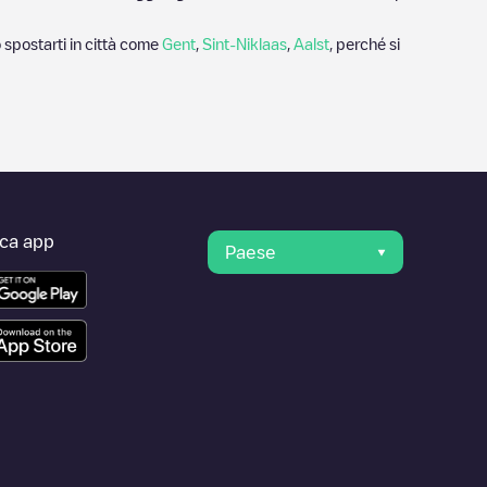
 spostarti in città come
Gent
,
Sint-Niklaas
,
Aalst
, perché si
ica app
Paese