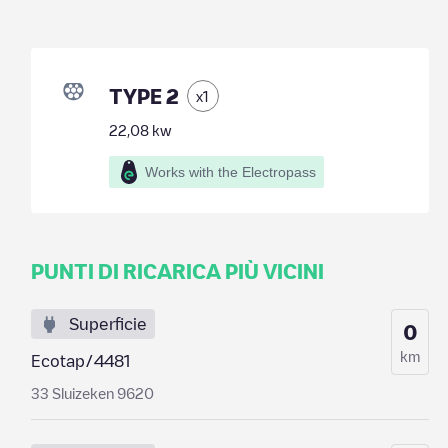
TYPE 2
x
1
22,08
kw
Works with the Electropass
PUNTI DI RICARICA PIÙ VICINI
Superficie
0
km
Ecotap/4481
33 Sluizeken 9620