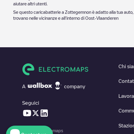
aiutare altri utenti.
Se questo caricabatterie a
Zottegem
non è adatto alla tua auto,
trovano nelle vicinanze e all'interno di
Oost-Vlaanderen
Chi si
Contat
A
company
Lavora
Seguici
Commu
Stazion
© 2026 Electromaps