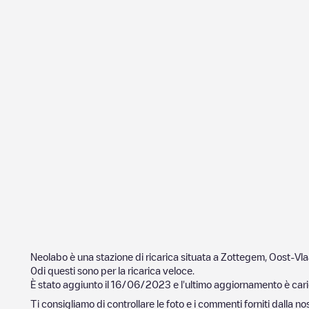
Neolabo
è una stazione di ricarica situata a
Zottegem
,
Oost-Vl
0
di questi sono per la ricarica veloce.
È stato aggiunto il
16/06/2023
e l'ultimo aggiornamento è cari
Ti consigliamo di controllare le foto e i commenti forniti dalla 