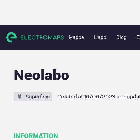
Charging stations
Belgio
Oost-Vlaanderen
Zottegem
Mappa
L'app
Blog
E
Neolabo
Superficie
Created at
16/06/2023
and upda
INFORMATION