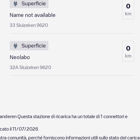
Superficie
0
km
Name not available
33 Sluizeken 9620
Superficie
0
km
Neolabo
32A Sluizeken 9620
aanderen
Questa stazione di ricarica ha un totale di
1
connettori e
cato il
11/07/2026
nostra comunità, perché forniscono informazioni utili sullo stato del ca