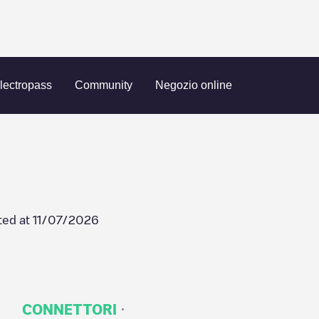
Neolabo
lectropass
Community
Negozio online
ted at
11/07/2026
·
CONNETTORI