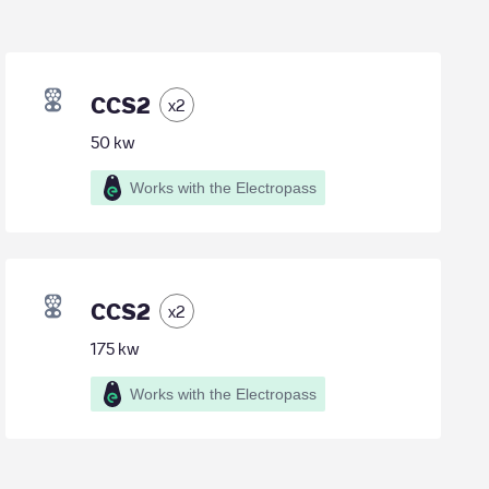
CCS2
x
2
50
kw
Works with the Electropass
CCS2
x
2
175
kw
Works with the Electropass