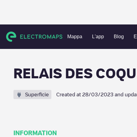
Charging stations
Francia
Loire
Andrézieux-Bouthéon
Mappa
L'app
Blog
E
RELAIS DES COQU
Superficie
Created at
28/03/2023
and upda
INFORMATION