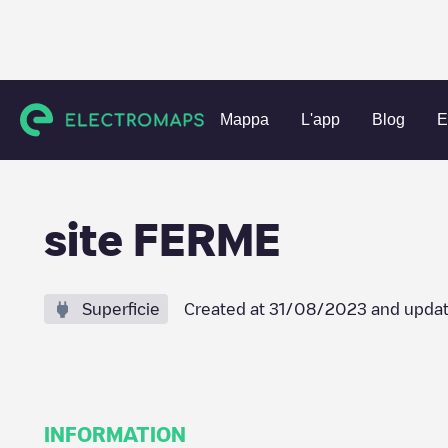
Charging stations
Francia
Loire
Andrézieux-Bouthéon
Mappa
L'app
Blog
E
site FERME
Superficie
Created at
31/08/2023
and updat
INFORMATION