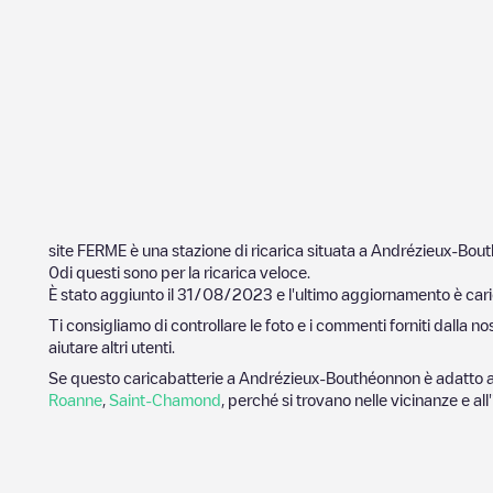
site FERME
è una stazione di ricarica situata a
Andrézieux-Bou
0
di questi sono per la ricarica veloce.
È stato aggiunto il
31/08/2023
e l'ultimo aggiornamento è cari
Ti consigliamo di controllare le foto e i commenti forniti dalla 
aiutare altri utenti.
Se questo caricabatterie a
Andrézieux-Bouthéon
non è adatto a
Roanne
,
Saint-Chamond
, perché si trovano nelle vicinanze e all