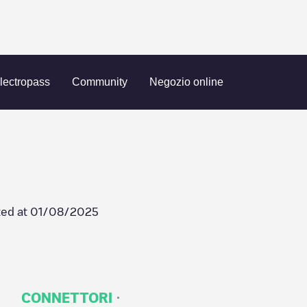
site FERME
lectropass
Community
Negozio online
ed at
01/08/2025
·
CONNETTORI