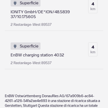
Superficie
4
km
IONITY GmbH/DE*ION/48.5839
37/10.175605
2 Rastanlage-West 89537
Superficie
4
km
EnBW charging station 4032
2 Rastanlage-West 89537
EnBW Ostwürttemberg DonauRies AG/67a909b6-ac84-
4261-a126-54fa2ae4e693
è una stazione di ricarica situata a
Gerstetten
,
Stuttgart
Questa stazione di ricarica ha un totale