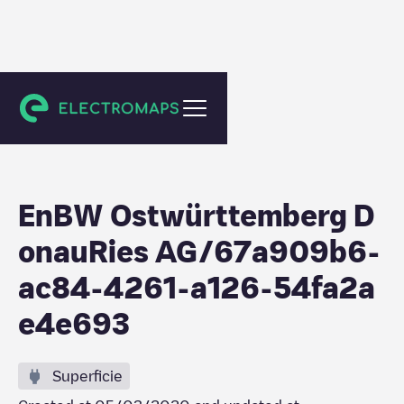
Gerstetten
EnBW Ostwürttemberg D
onauRies AG/67a909b6-
ac84-4261-a126-54fa2a
e4e693
Superficie