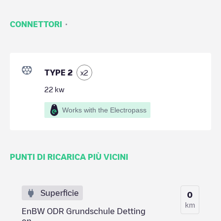
·
CONNETTORI
TYPE 2
x
2
22
kw
Works with the Electropass
PUNTI DI RICARICA PIÙ VICINI
Superficie
0
km
EnBW ODR Grundschule Detting
en