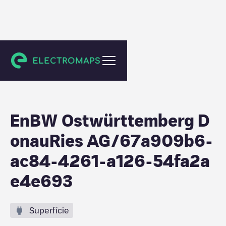
Gerstetten
EnBW Ostwürttemberg D
onauRies AG/67a909b6-
ac84-4261-a126-54fa2a
e4e693
Superfície