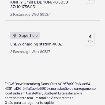
IONITY GmbH/DE*ION/48.5839
37/10.175605
2 Rastanlage-West 89537
Superfície
4
km
EnBW charging station 4032
2 Rastanlage-West 89537
EnBW Ostwürttemberg DonauRies AG/67a909b6-ac84-
4261-a126-54fa2ae4e693
é uma estação de carregamento
localizada em
Gerstetten
,
Stuttgart
Esta estação de
carregamento tem um total de
2
conectores e
0
são para carregamento rápido.