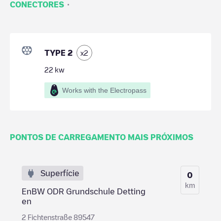
·
CONECTORES
TYPE 2
x
2
22
kw
Works with the Electropass
PONTOS DE CARREGAMENTO MAIS PRÓXIMOS
Superfície
0
km
EnBW ODR Grundschule Detting
en
2 Fichtenstraße 89547