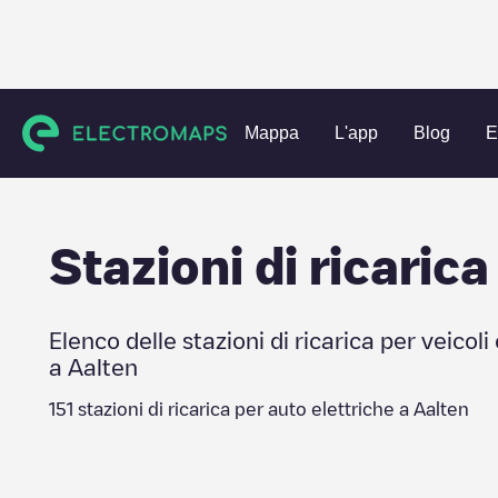
Charging stations
Paesi Bassi
Aalten
Aalten
Mappa
L'app
Blog
E
Stazioni di ricarica
Elenco delle stazioni di ricarica per veicoli 
a
Aalten
151
stazioni di ricarica per auto elettriche a
Aalten