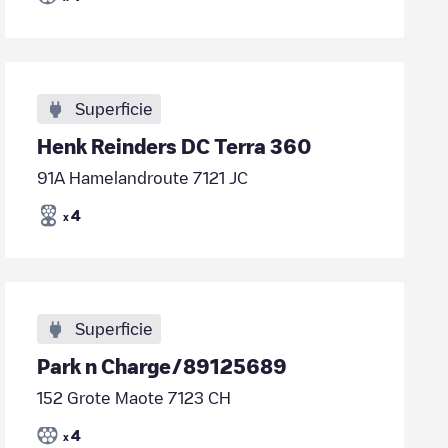
Superficie
Henk Reinders DC Terra 360
91A Hamelandroute 7121 JC
4
x
Superficie
Park n Charge/89125689
152 Grote Maote 7123 CH
4
x