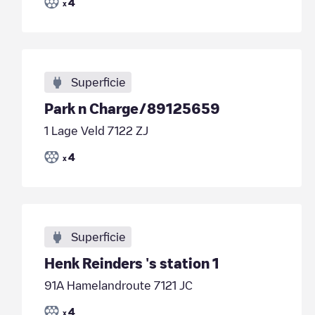
4
x
Superficie
Park n Charge/89125659
1 Lage Veld 7122 ZJ
4
x
Superficie
Henk Reinders 's station 1
91A Hamelandroute 7121 JC
4
x