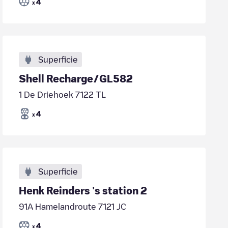
4
x
Superficie
Shell Recharge/GL582
1 De Driehoek 7122 TL
4
x
Superficie
Henk Reinders 's station 2
91A Hamelandroute 7121 JC
4
x