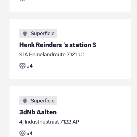
Superficie
Henk Reinders 's station 3
91A Hamelandroute 7121 JC
4
x
Superficie
3dNb Aalten
4j Industriestraat 7122 AP
4
x