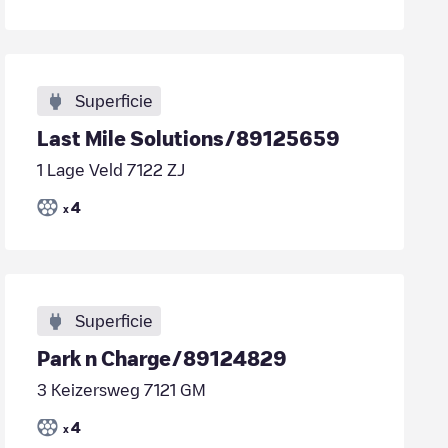
Superficie
Last Mile Solutions/89125659
1 Lage Veld 7122 ZJ
4
x
Superficie
Park n Charge/89124829
3 Keizersweg 7121 GM
4
x