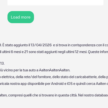
Load more
9
. È stato aggiunto il
13/04/2026
e si trova in corrispondenza con il 
i ultimi 6 mesi e
21
sono stati aggiunti negli ultimi 12 mesi. Queste infor
13
.
iù vicino per la tua auto a
Aalten
Aalten
Aalten
.
lettrica, della rete/del fornitore, dello stato del caricabatterie, della 
aricala nostra app disponibile per Android e iOS e quindi cerca
Aalten
lten
, compresi quelli che si trovano in questa città. Nel nostro databa