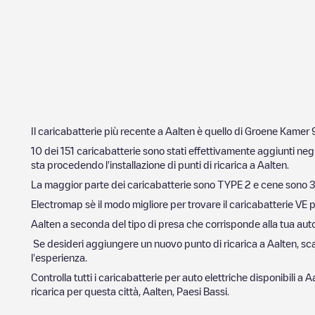
Il caricabatterie più recente a
Aalten
è quello di
Groene Kamer 
10
dei
151
caricabatterie sono stati effettivamente aggiunti negl
sta procedendo l'installazione di punti di ricarica a
Aalten
.
La maggior parte dei caricabatterie sono
TYPE 2
e cene sono
3
Electromap sè il modo migliore per trovare il caricabatterie VE p
Aalten
a seconda del tipo di presa che corrisponde alla tua auto e
Se desideri aggiungere un nuovo punto di ricarica a
Aalten
, sc
l'esperienza.
Controlla tutti i caricabatterie per auto elettriche disponibili a
Aa
ricarica per questa città,
Aalten
,
Paesi Bassi
.