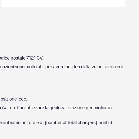
codice postale
7121 GV
.
mazioni sono molto utili per avere un'idea della velocità con cui
posizione, ecc.
o
Aalten
. Puoi utilizzare la geolocalizzazione per migliorare
se abbiamo un totale di
{number of total chargers} punti di