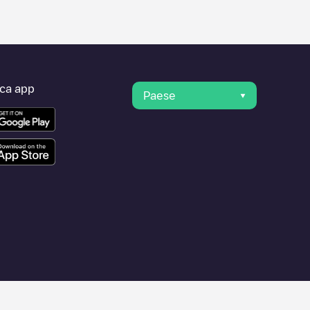
ica app
Paese