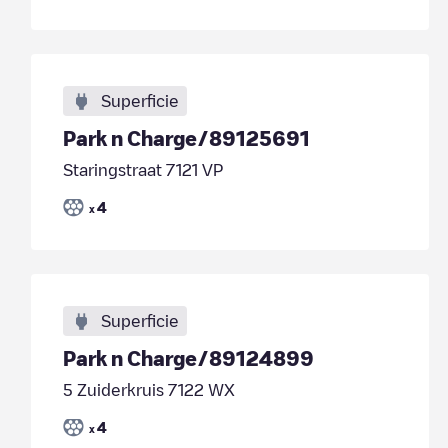
Superficie
Park n Charge/89125691
Staringstraat 7121 VP
4
x
Superficie
Park n Charge/89124899
5 Zuiderkruis 7122 WX
4
x