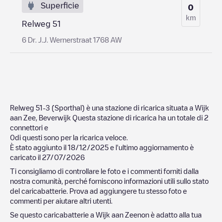
Superficie
0
km
Relweg 51
6 Dr. J.J. Wernerstraat 1768 AW
Relweg 51-3 (Sporthal)
è una stazione di ricarica situata a
Wijk
aan Zee
,
Beverwijk
Questa stazione di ricarica ha un totale di
2
connettori e
0
di questi sono per la ricarica veloce.
È stato aggiunto il
18/12/2025
e l'ultimo aggiornamento è
caricato il
27/07/2026
Ti consigliamo di controllare le foto e i commenti forniti dalla
nostra comunità, perché forniscono informazioni utili sullo stato
del caricabatterie. Prova ad aggiungere tu stesso foto e
commenti per aiutare altri utenti.
Se questo caricabatterie a
Wijk aan Zee
non è adatto alla tua