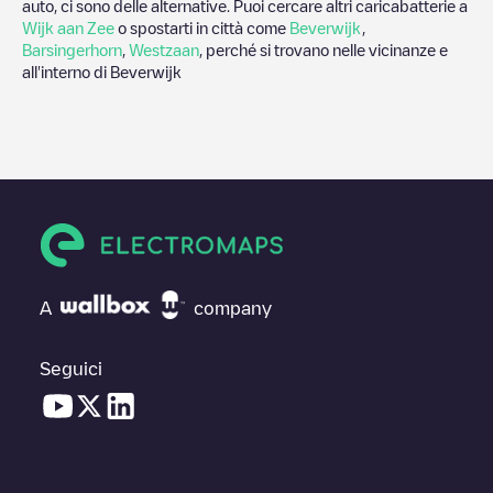
auto, ci sono delle alternative. Puoi cercare altri caricabatterie a
Wijk aan Zee
o spostarti in città come
Beverwijk
,
Barsingerhorn
,
Westzaan
, perché si trovano nelle vicinanze e
all'interno di
Beverwijk
A
company
Seguici