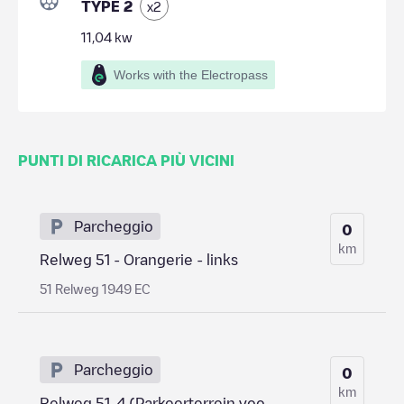
TYPE 2
x
2
11,04
kw
Works with the Electropass
PUNTI DI RICARICA PIÙ VICINI
Parcheggio
0
km
Relweg 51 - Orangerie - links
51 Relweg 1949 EC
Parcheggio
0
km
Relweg 51-4 (Parkeerterrein voo