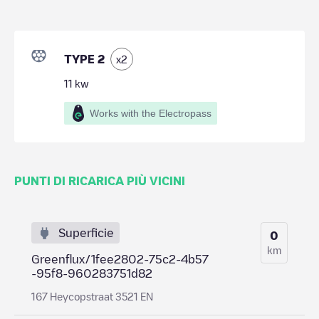
TYPE 2
x
2
11
kw
Works with the Electropass
PUNTI DI RICARICA PIÙ VICINI
Superficie
0
km
Greenflux/1fee2802-75c2-4b57
-95f8-960283751d82
167 Heycopstraat 3521 EN