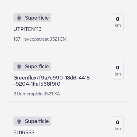
Superficie
0
km
UTPITEN113
167 Heycopstraat 3521 EN
Superficie
0
km
Greenflux/f9a7c990-18d6-4418
-9204-1ffaf568f9f0
8 Brederoplein 3521 XA
Superficie
0
km
EU16552