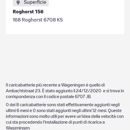
Superficie
Roghorst 156
168 Roghorst 6708 KS
Il caricabatterie più recente a
Wageningen
è quello di
Ambachtstraat 23
. È stato aggiunto il
24/12/2020
e si trova in
corrispondenza con il codice postale
6707 JB
.
0
dei
8
caricabatterie sono stati effettivamente aggiunti negli
ultimi 6 mesi e
0
sono stati aggiunti negli ultimi 12 mesi. Queste
informazioni sono molto utili per avere un'idea della velocità con
cui sta procedendo l'installazione di punti di ricarica a
Wageningen
.