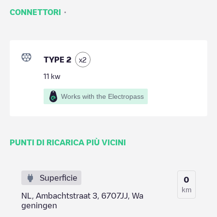
·
CONNETTORI
TYPE 2
x
2
11
kw
Works with the Electropass
PUNTI DI RICARICA PIÙ VICINI
Superficie
0
km
NL, Ambachtstraat 3, 6707JJ, Wa
geningen