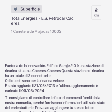
Superficie
2
km
TotalEnergies - E.S. Petrocar Cac
eres
1 Carretera de Miajadas 10005
Factoría de la innovación. Edificio Garaje 2.0
è una stazione di
ricarica situata a
Cáceres
,
Cáceres
Questa stazione di ricarica
ha un totale di
3
connettori e
0
di questi sono per la ricarica veloce.
È stato aggiunto il
21/05/2013
e l'ultimo aggiornamento è
caricato il
06/08/2024
Ti consigliamo di controllare le foto e i commenti forniti dalla
nostra comunità, perché forniscono informazioni utili sullo stato
del caricabatterie. Prova ad aggiungere tu stesso foto e