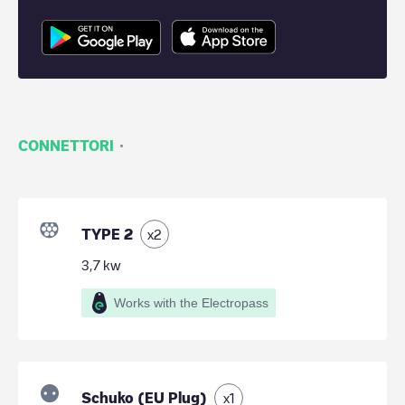
·
CONNETTORI
TYPE 2
x
2
3,7
kw
Works with the Electropass
Schuko (EU Plug)
x
1