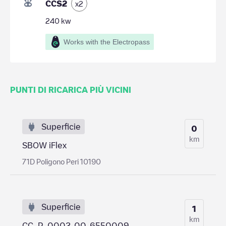
CCS2
x
2
240
kw
Works with the Electropass
PUNTI DI RICARICA PIÙ VICINI
Superficie
0
km
SBOW iFlex
71D Poligono Peri 10190
Superficie
1
km
CC_P_0002-00-6550009