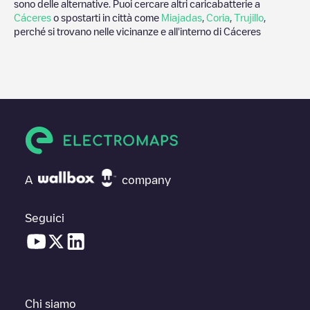
sono delle alternative. Puoi cercare altri caricabatterie a
Cáceres
o spostarti in città come
Miajadas
,
Coria
,
Trujillo
,
perché si trovano nelle vicinanze e all'interno di
Cáceres
A
company
Seguici
Chi siamo