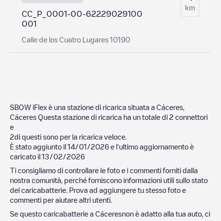
km
CC_P_0001-00-62229029100
001
Calle de los Cuatro Lugares 10190
SBOW iFlex
è una stazione di ricarica situata a
Cáceres
,
Cáceres
Questa stazione di ricarica ha un totale di
2
connettori
e
2
di questi sono per la ricarica veloce.
È stato aggiunto il
14/01/2026
e l'ultimo aggiornamento è
caricato il
13/02/2026
Ti consigliamo di controllare le foto e i commenti forniti dalla
nostra comunità, perché forniscono informazioni utili sullo stato
del caricabatterie. Prova ad aggiungere tu stesso foto e
commenti per aiutare altri utenti.
Se questo caricabatterie a
Cáceres
non è adatto alla tua auto, ci