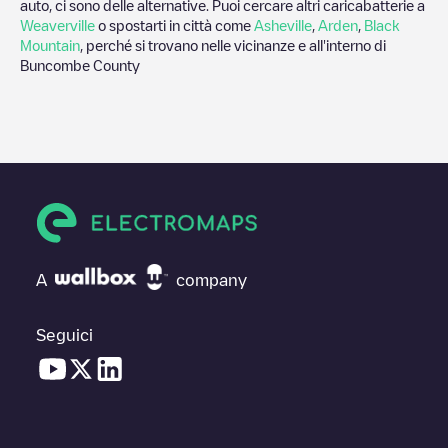
auto, ci sono delle alternative. Puoi cercare altri caricabatterie a
Weaverville
o spostarti in città come
Asheville
,
Arden
,
Black
Mountain
, perché si trovano nelle vicinanze e all'interno di
Buncombe County
A
company
Seguici