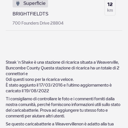
Superficie
12
km
BRIGHTFIELDTS
700 Founders Drive 28804
Steak 'n Shake
è una stazione di ricarica situata a
Weaverville
,
Buncombe County
Questa stazione di ricarica ha un totale di
2
connettori e
0
di questi sono per la ricarica veloce.
È stato aggiunto il
17/03/2016
e l'ultimo aggiornamento è
caricato il
19/08/2022
Ti consigliamo di controllare le foto e i commenti forniti dalla
nostra comunità, perché forniscono informazioni utili sullo stato
del caricabatterie. Prova ad aggiungere tu stesso foto e
commenti per aiutare altri utenti.
Se questo caricabatterie a
Weaverville
non è adatto alla tua