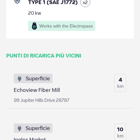
TYPE 1 (SAE J1772)
x
2
20
kw
Works with the Electropass
PUNTI DI RICARICA PIÙ VICINI
Superficie
4
km
Echoview Fiber Mill
99 Jupiter Hills Drive 28787
Superficie
10
km
Ingles Market