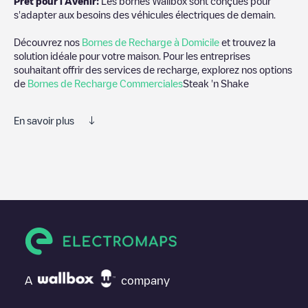
Prêt pour l'Avenir:
Les bornes Wallbox sont conçues pour
s'adapter aux besoins des véhicules électriques de demain.
Découvrez nos
Bornes de Recharge à Domicile
et trouvez la
solution idéale pour votre maison. Pour les entreprises
souhaitant offrir des services de recharge, explorez nos options
de
Bornes de Recharge Commerciales
Steak 'n Shake
En savoir plus
Nous vous recommandons de consulter les photos et les
commentaires publiés par notre communauté, car ils fournissent
des informations utiles sur l'état du chargeur. Une fois votre
session de charge terminée, vous pouvez ajouter vos propres
commentaires et photos pour aider les autres utilisateurs et
conducteurs à décider où et comment charger leur véhicule
électrique la prochaine fois.
Si
Steak 'n Shake
n'est pas le point de charge dont vous avez
besoin, vérifiez en bas de la page le point de charge le plus
A
company
proche de chez vous sous "points de charge les plus proches"
et vous verrez une liste d'autres points de charge pour véhicules