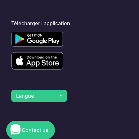
Télécharger l'application
Langue
Contact us
© 2023 Electromaps