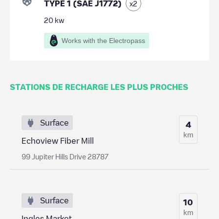
TYPE 1 (SAE J1772)
x
2
20
kw
Works with the Electropass
STATIONS DE RECHARGE LES PLUS PROCHES
Surface
4
km
Echoview Fiber Mill
99 Jupiter Hills Drive 28787
Surface
10
km
Ingles Market