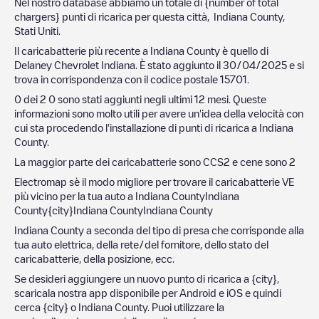
Nel nostro database abbiamo un totale di {number of total
chargers} punti di ricarica per questa città,
Indiana County
,
Stati Uniti
.
Il caricabatterie più recente a
Indiana County
è quello di
Delaney Chevrolet Indiana
. È stato aggiunto il
30/04/2025
e si
trova in corrispondenza con il codice postale
15701
.
0
dei
2
0
sono stati aggiunti negli ultimi 12 mesi. Queste
informazioni sono molto utili per avere un'idea della velocità con
cui sta procedendo l'installazione di punti di ricarica a
Indiana
County
.
La maggior parte dei caricabatterie sono
CCS2
e cene sono
2
Electromap sè il modo migliore per trovare il caricabatterie VE
più vicino per la tua auto a
Indiana County
Indiana
County
{city}
Indiana County
Indiana County
Indiana County
a seconda del tipo di presa che corrisponde alla
tua auto elettrica, della rete/del fornitore, dello stato del
caricabatterie, della posizione, ecc.
Se desideri aggiungere un nuovo punto di ricarica a
{city}
,
scaricala nostra app disponibile per Android e iOS e quindi
cerca
{city}
o
Indiana County
. Puoi utilizzare la