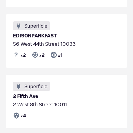
Superficie
EDISONPARKFAST
56 West 44th Street 10036
2
2
1
x
x
x
Superficie
2 Fifth Ave
2 West 8th Street 10011
4
x