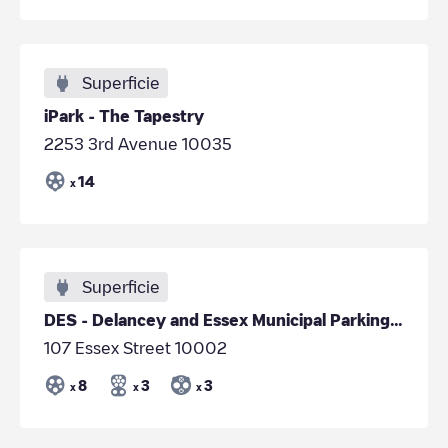
Superficie
iPark - The Tapestry
2253 3rd Avenue 10035
14
x
Superficie
DES - Delancey and Essex Municipal Parking Garage
107 Essex Street 10002
8
3
3
x
x
x