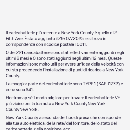
Il caricabatterie più recente a
New York County
è quello di
2
Fifth Ave
. È stato aggiunto il
29/07/2025
e si trova in
corrispondenza con il codice postale
10011
.
0
dei
221
caricabatterie sono stati effettivamente aggiunti negli
ultimi 6 mesi e
0
sono stati aggiunti negli ultimi 12 mesi. Queste
informazioni sono molto utili per avere un'idea della velocità con
cui sta procedendo l'installazione di punti di ricarica a
New York
County
.
La maggior parte dei caricabatterie sono
TYPE 1 (SAE J1772)
e
cene sono
341
.
Electromap sè il modo migliore per trovare il caricabatterie VE
più vicino per la tua auto a
New York County
New York
County
New York
.
New York County
a seconda del tipo di presa che corrisponde
alla tua auto elettrica, della rete/del fornitore, dello stato del
caricabatterie, della posizione, ecc.