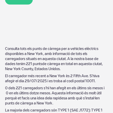
Consulta tots els punts de càrrega per a vehicles elèctrics
disponibles a
New York
, amb informació de tots els
carregadors situats en aquesta ciutat. A la nostra base de
dades tenim
221
puntsde càrrega en total en aquesta ciutat,
New York County
,
Estados Unidos
.
El carregador més recent a
New York
ès
2 Fifth Ave
. S'hiva
afegir el dia
29/07/2025
i es troba al codi postal
10011
.
0
dels
221
carregadors s'hi han afegit en els últims sis mesos i
0
en els últims dotze mesos. Aquesta informació és molt útil
perquè et facis una idea dela rapidesa amb què s'instal·len
punts de càrrega a
New York
.
La majoria dels carregadors són
TYPE 1 (SAE J1772)
:
TYPE 1