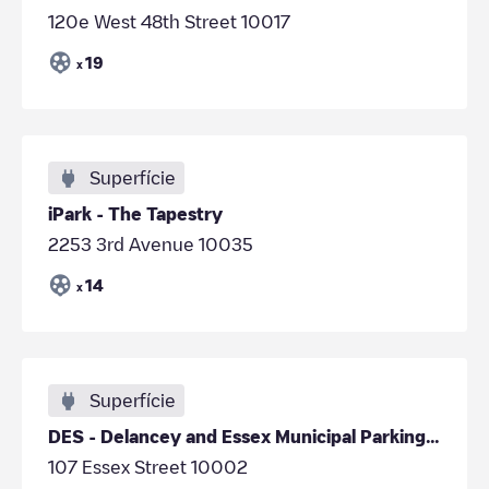
120e West 48th Street 10017
19
x
Superfície
iPark - The Tapestry
2253 3rd Avenue 10035
14
x
Superfície
DES - Delancey and Essex Municipal Parking Garage
107 Essex Street 10002