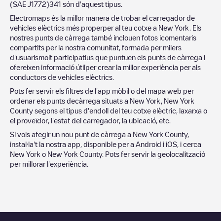
(SAE J1772)
341
són d'aquest tipus.
Electromaps és la millor manera de trobar el carregador de
vehicles elèctrics més properper al teu cotxe a
New York
. Els
nostres punts de càrrega també inclouen fotos icomentaris
compartits per la nostra comunitat, formada per milers
d'usuarismolt participatius que puntuen els punts de càrrega i
ofereixen informació útilper crear la millor experiència per als
conductors de vehicles elèctrics.
Pots fer servir els filtres de l'app mòbil o del mapa web per
ordenar els punts decàrrega situats a
New York
,
New York
County
segons el tipus d'endoll del teu cotxe elèctric, laxarxa o
el proveïdor, l'estat del carregador, la ubicació, etc.
Si vols afegir un nou punt de càrrega a
New York County
,
instal·la't la nostra app, disponible per a Android i iOS, i cerca
New York
o
New York County
. Pots fer servir la geolocalització
per millorar l'experiència.