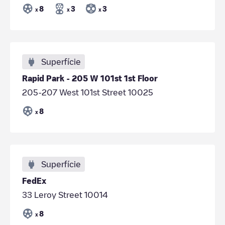
8
3
3
x
x
x
Superfície
Rapid Park - 205 W 101st 1st Floor
205-207 West 101st Street 10025
8
x
Superfície
FedEx
33 Leroy Street 10014
8
x