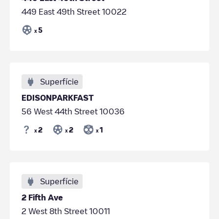
449 East 49th Street 10022
5
x
Superfície
EDISONPARKFAST
56 West 44th Street 10036
2
2
1
x
x
x
Superfície
2 Fifth Ave
2 West 8th Street 10011