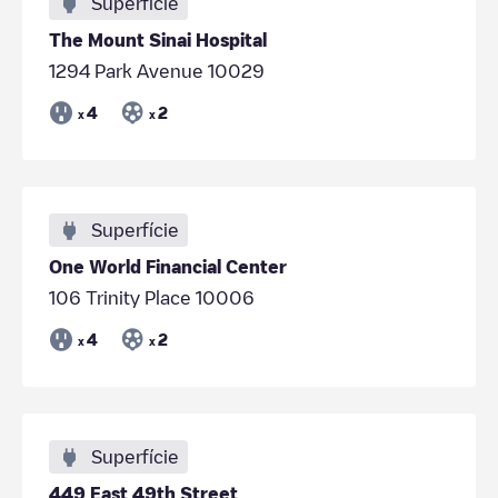
Superfície
The Mount Sinai Hospital
1294 Park Avenue 10029
4
2
x
x
Superfície
One World Financial Center
106 Trinity Place 10006
4
2
x
x
Superfície
449 East 49th Street