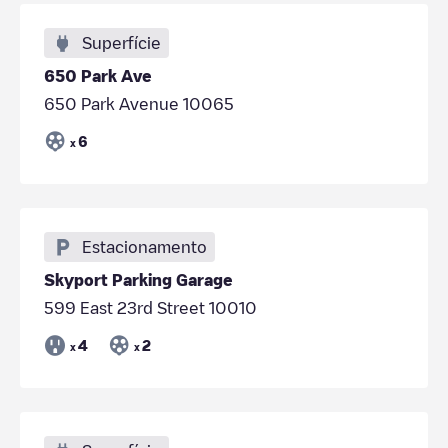
Superfície
650 Park Ave
650 Park Avenue 10065
6
x
Estacionamento
Skyport Parking Garage
599 East 23rd Street 10010
4
2
x
x