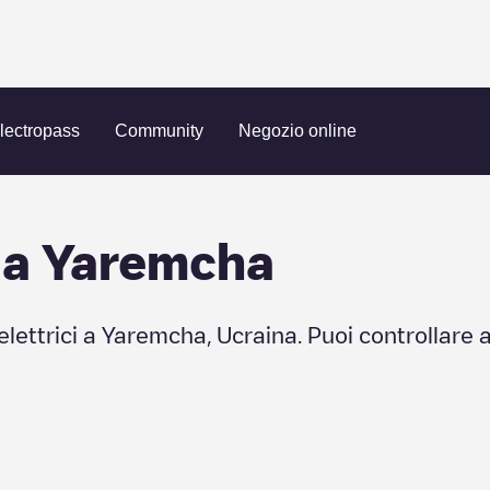
remcha
lectropass
Community
Negozio online
 a
Yaremcha
elettrici a
Yaremcha
,
Ucraina
. Puoi controllare 