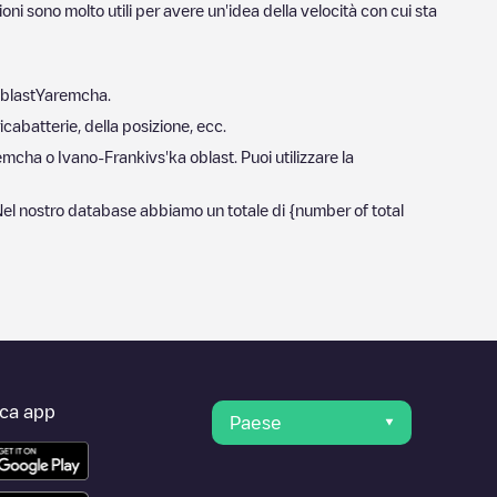
oni sono molto utili per avere un'idea della velocità con cui sta
blast
Yaremcha
.
icabatterie, della posizione, ecc.
emcha
o
Ivano-Frankivs'ka oblast
. Puoi utilizzare la
. Nel nostro database abbiamo un totale di
{number of total
ica app
Paese