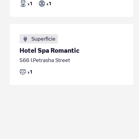
1
1
x
x
Superficie
Hotel Spa Romantic
566 I.Petrasha Street
1
x