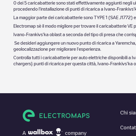
0
dei
5
caricabatterie sono stati effettivamente aggiunti negli u
procedendo l'installazione di punti di ricarica a
Ivano-Frankivs'
La maggior parte dei caricabatterie sono
TYPE 1 (SAE J1772)
e
Electromap sè il modo migliore per trovare il caricabatterie VE p
Ivano-Frankivs'ka oblast
a seconda del tipo di presa che corrispo
Se desideri aggiungere un nuovo punto di ricarica a
Yaremcha
geolocalizzazione per migliorare l'esperienza.
Controlla tutti i caricabatterie per auto elettriche disponibili a
Iv
chargers} punti di ricarica per questa città,
Ivano-Frankivs'ka o
Chi si
Contat
A
company