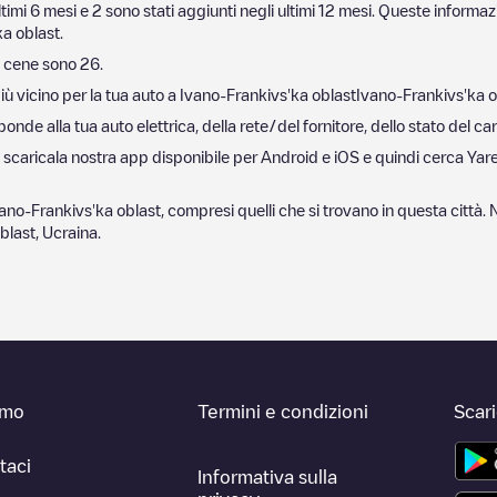
ltimi 6 mesi e
2
sono stati aggiunti negli ultimi 12 mesi. Queste informazi
ka oblast
.
 cene sono
26
.
iù vicino per la tua auto a
Ivano-Frankivs'ka oblast
Ivano-Frankivs'ka o
nde alla tua auto elettrica, della rete/del fornitore, dello stato del car
, scaricala nostra app disponibile per Android e iOS e quindi cerca
Yar
ano-Frankivs'ka oblast
, compresi quelli che si trovano in questa città
blast
,
Ucraina
.
amo
Termini e condizioni
Scar
taci
Informativa sulla