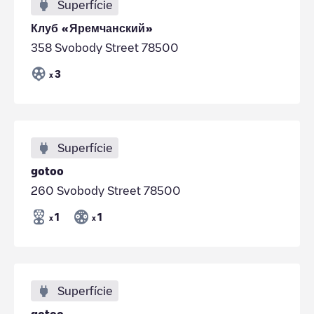
Superfície
Клуб «Яремчанский»
358 Svobody Street 78500
3
x
Superfície
gotoo
260 Svobody Street 78500
1
1
x
x
Superfície
gotoo