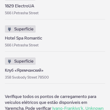
1829 ElectroUA
566 I.Petrasha Street
Superfície
Hotel Spa Romantic
566 I.Petrasha Street
Superfície
Клуб «Яремчанский»
358 Svobody Street 78500
Verifique todos os pontos de carregamento para
veículos elétricos que estão disponíveis em
Yaremcha
. Pode verificar
Ivano-Frankivs'k
,
Unknown