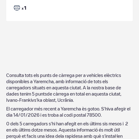
1
x
Consulta tots els punts de càrrega per a vehicles elèctrics
disponibles a
Yaremcha
, amb informació de tots els
carregadors situats en aquesta ciutat. A la nostra base de
dades tenim
5
puntsde càrrega en total en aquesta ciutat,
Ivano-Frankivs'ka oblast
,
Ucrânia
.
El carregador més recent a
Yaremcha
ès
gotoo
. S'hiva afegir el
dia
14/01/2026
i es troba al codi postal
78500
.
0
dels
5
carregadors s'hi han afegit en els últims sis mesos i
2
en els últims dotze mesos. Aquesta informació és molt útil
perquè et facis una idea dela rapidesa amb què s'instal·len