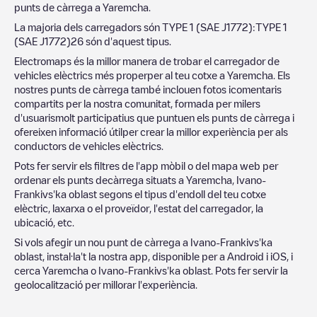
punts de càrrega a
Yaremcha
.
La majoria dels carregadors són
TYPE 1 (SAE J1772)
:
TYPE 1
(SAE J1772)
26
són d'aquest tipus.
Electromaps és la millor manera de trobar el carregador de
vehicles elèctrics més properper al teu cotxe a
Yaremcha
. Els
nostres punts de càrrega també inclouen fotos icomentaris
compartits per la nostra comunitat, formada per milers
d'usuarismolt participatius que puntuen els punts de càrrega i
ofereixen informació útilper crear la millor experiència per als
conductors de vehicles elèctrics.
Pots fer servir els filtres de l'app mòbil o del mapa web per
ordenar els punts decàrrega situats a
Yaremcha
,
Ivano-
Frankivs'ka oblast
segons el tipus d'endoll del teu cotxe
elèctric, laxarxa o el proveïdor, l'estat del carregador, la
ubicació, etc.
Si vols afegir un nou punt de càrrega a
Ivano-Frankivs'ka
oblast
, instal·la't la nostra app, disponible per a Android i iOS, i
cerca
Yaremcha
o
Ivano-Frankivs'ka oblast
. Pots fer servir la
geolocalització per millorar l'experiència.