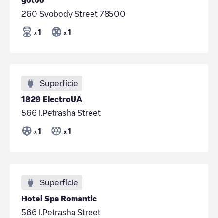
260 Svobody Street 78500
1
1
x
x
Superfície
1829 ElectroUA
566 I.Petrasha Street
1
1
x
x
Superfície
Hotel Spa Romantic
566 I.Petrasha Street