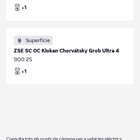
1
x
Superfície
ZSE SC OC Klokan Chorvátsky Grob Ultra 4
900 25
1
x
Consulta tots els punts de càrrega per a vehicles elèctrics