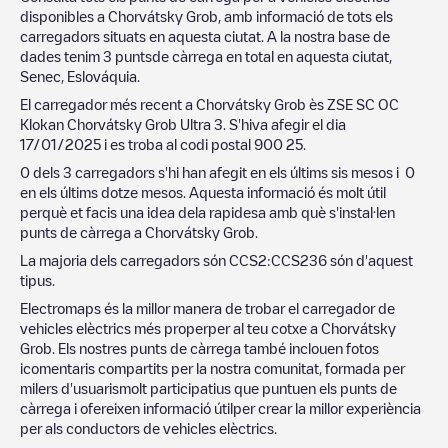
disponibles a
Chorvátsky Grob
, amb informació de tots els
carregadors situats en aquesta ciutat. A la nostra base de
dades tenim
3
puntsde càrrega en total en aquesta ciutat,
Senec
,
Eslováquia
.
El carregador més recent a
Chorvátsky Grob
ès
ZSE SC OC
Klokan Chorvátsky Grob Ultra 3
. S'hiva afegir el dia
17/01/2025
i es troba al codi postal
900 25
.
0
dels
3
carregadors s'hi han afegit en els últims sis mesos i
0
en els últims dotze mesos. Aquesta informació és molt útil
perquè et facis una idea dela rapidesa amb què s'instal·len
punts de càrrega a
Chorvátsky Grob
.
La majoria dels carregadors són
CCS2
:
CCS2
36
són d'aquest
tipus.
Electromaps és la millor manera de trobar el carregador de
vehicles elèctrics més properper al teu cotxe a
Chorvátsky
Grob
. Els nostres punts de càrrega també inclouen fotos
icomentaris compartits per la nostra comunitat, formada per
milers d'usuarismolt participatius que puntuen els punts de
càrrega i ofereixen informació útilper crear la millor experiència
per als conductors de vehicles elèctrics.