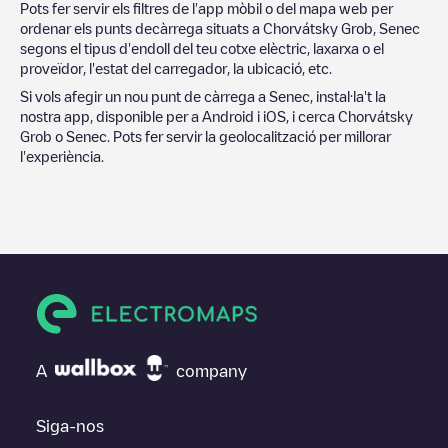
Pots fer servir els filtres de l'app mòbil o del mapa web per
ordenar els punts decàrrega situats a
Chorvátsky Grob
,
Senec
segons el tipus d'endoll del teu cotxe elèctric, laxarxa o el
proveïdor, l'estat del carregador, la ubicació, etc.
Si vols afegir un nou punt de càrrega a
Senec
, instal·la't la
nostra app, disponible per a Android i iOS, i cerca
Chorvátsky
Grob
o
Senec
. Pots fer servir la geolocalització per millorar
l'experiència.
A
company
Siga-nos