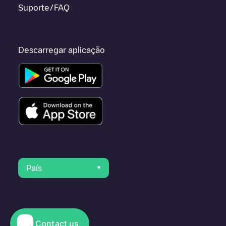
Suporte/FAQ
Descarregar aplicação
País
Contact us
© 2023 Electromaps