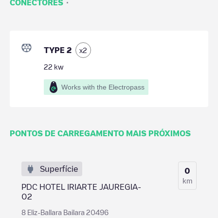
·
CONECTORES
TYPE 2
x
2
22
kw
Works with the Electropass
PONTOS DE CARREGAMENTO MAIS PRÓXIMOS
Superfície
0
km
PDC HOTEL IRIARTE JAUREGIA-
02
8 Eliz-Ballara Bailara 20496