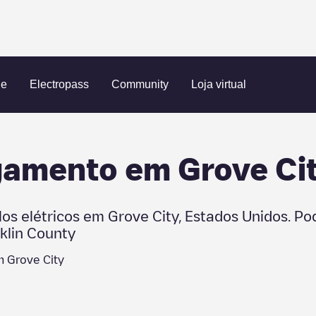
e City
ue
Electropass
Community
Loja virtual
egamento em
Grove Ci
los elétricos em
Grove City
,
Estados Unidos
. P
klin County
em
Grove City