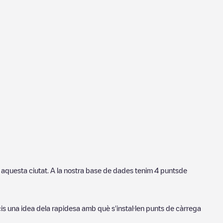
n aquesta ciutat. A la nostra base de dades tenim
4
puntsde
cis una idea dela rapidesa amb què s'instal·len punts de càrrega