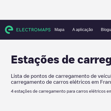
Charging stations
Estados Unidos
Franklin County
Grov
Mapa
A aplicação
Blog
Estações de carr
Lista de pontos de carregamento de veícu
carregamento de carros elétricos em
Fran
4
estações de carregamento para carros elétricos 