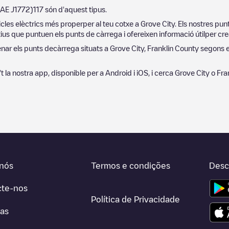
SAE J1772)
117
són d'aquest tipus.
cles elèctrics més properper al teu cotxe a
Grove City
. Els nostres pu
ius que puntuen els punts de càrrega i ofereixen informació útilper crea
denar els punts decàrrega situats a
Grove City
,
Franklin County
segons el
la't la nostra app, disponible per a Android i iOS, i cerca
Grove City
o
Fra
nós
Termos e condições
Desc
cte-nos
Política de Privacidade
ras