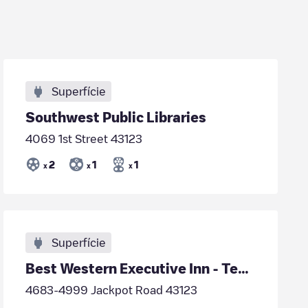
Superfície
Southwest Public Libraries
4069 1st Street 43123
2
1
1
x
x
x
Superfície
Best Western Executive Inn - Tesla
4683-4999 Jackpot Road 43123