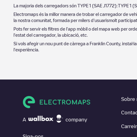
La majoria dels carregadors són
TYPE 1 (SAE J1772)
:
TYPE 1 (
Electromaps és la millor manera de trobar el carregador de vehi
la nostra comunitat, formada per milers d'usuarismolt participat
Pots fer servir els filtres de l'app mòbil o del mapa web per or
l'estat del carregador, la ubicació, etc.
Si vols afegir un nou punt de càrrega a
Franklin County
, instal·
l'experiència.
Sobre 
Conta
A
company
Carrei
Siga-nos