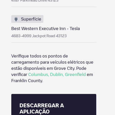
4187 Parkmead Drive 43123
Superfície
Best Western Executive Inn - Tesla
4683-4999 Jackpot Road 43123
Verifique todos os pontos de
carregamento para veículos elétricos que
estão disponíveis em
Grove City
. Pode
verificar
Columbus
,
Dublin
,
Greenfield
em
Franklin County
.
DESCARREGAR A
APLICAÇÃO