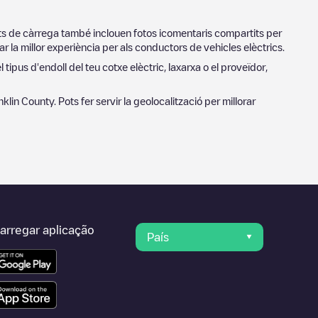
nts de càrrega també inclouen fotos icomentaris compartits per
r la millor experiència per als conductors de vehicles elèctrics.
 tipus d'endoll del teu cotxe elèctric, laxarxa o el proveïdor,
nklin County
. Pots fer servir la geolocalització per millorar
arregar aplicação
País