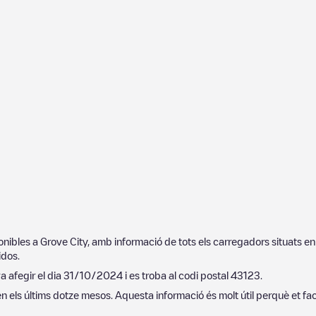
ponibles a
Grove City
, amb informació de tots els carregadors situats e
idos
.
va afegir el dia
31/10/2024
i es troba al codi postal
43123
.
n els últims dotze mesos. Aquesta informació és molt útil perquè et fa