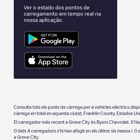
Ver o estado dos pontos de
carregamento em tempo real na
nossa aplicação.
Consulta tots els punts de càrrega per a vehicles elèctrics dis
càrrega en total en aquesta ciutat,
Franklin County
,
Estados Un
El carregador més recent a
Grove City
ès
Byers Chevrolet
. S'hi
0
dels
4
carregadors s'hi han afegit en els últims sis mesos i
0
e
a
Grove City
.