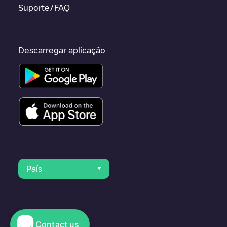
Suporte/FAQ
Descarregar aplicação
País
Contact us
© 2023 Electromaps