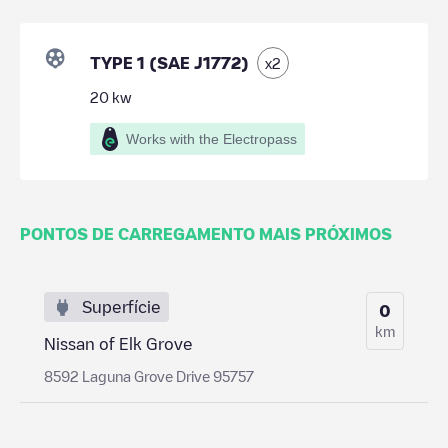
TYPE 1 (SAE J1772)
x
2
20
kw
Works with the Electropass
PONTOS DE CARREGAMENTO MAIS PRÓXIMOS
Superfície
0
km
Nissan of Elk Grove
8592 Laguna Grove Drive 95757