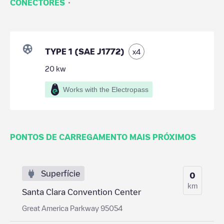
·
CONECTORES
TYPE 1 (SAE J1772)
x
4
20
kw
Works with the Electropass
PONTOS DE CARREGAMENTO MAIS PRÓXIMOS
Superfície
0
km
Santa Clara Convention Center
Great America Parkway 95054