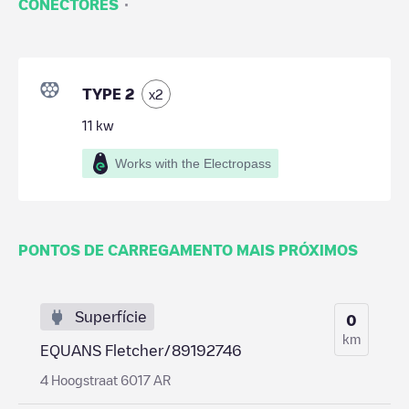
·
CONECTORES
TYPE 2
x
2
11
kw
Works with the Electropass
PONTOS DE CARREGAMENTO MAIS PRÓXIMOS
Superfície
0
km
EQUANS Fletcher/89192746
4 Hoogstraat 6017 AR