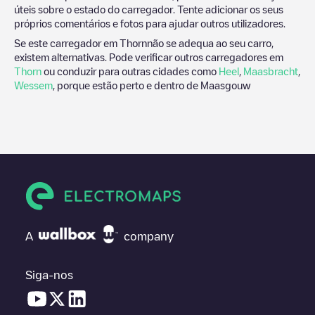
úteis sobre o estado do carregador. Tente adicionar os seus
próprios comentários e fotos para ajudar outros utilizadores.
Se este carregador em
Thorn
não se adequa ao seu carro,
existem alternativas. Pode verificar outros carregadores em
Thorn
ou conduzir para outras cidades como
Heel
,
Maasbracht
,
Wessem
, porque estão perto e dentro de
Maasgouw
A
company
Siga-nos