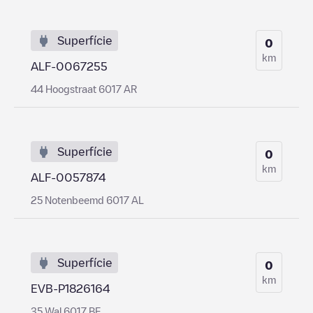
Superfície
0
km
ALF-0067255
44 Hoogstraat 6017 AR
Superfície
0
km
ALF-0057874
25 Notenbeemd 6017 AL
Superfície
0
km
EVB-P1826164
35 Wal 6017 BE