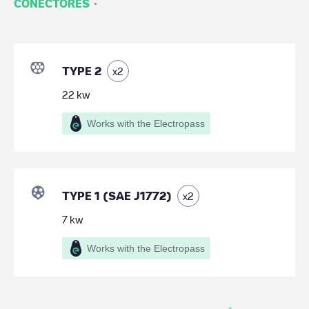
·
CONECTORES
TYPE 2
x
2
22
kw
Works with the Electropass
TYPE 1 (SAE J1772)
x
2
7
kw
Works with the Electropass