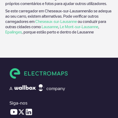
próprios comentários e fotos para ajudar outros utilizadores.
Se este carregador em
Cheseaux-sur-Lausanne
não se adequa
ao seu carro, existem alternativas. Pode verificar outros
carregadores em
Cheseaux-sur-Lausanne
ou conduzir para
outras cidades como
Lausanne
,
Le Mont-sur-Lausanne
,
Epalinges
, porque estão perto e dentro de
Lausanne
A
company
Siga-nos