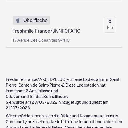
Oberfläche
0
km
Freshmile France/JNNF0FAFIC
1 Avenue Des Oceanites 97410
Freshmile France/AK6LDZLLUO
e ist eine Ladestation in
Saint
Pierre
,
Canton de Saint-Pierre-2
Diese Ladestation hat
insgesamt
6
Anschlüsse und
0
davon sind für das Schnellladen.
Sie wurde am
23/03/2022
hinzugefügt und zuletzt am
21/07/2026
Wir empfehlen Ihnen, sich die Bilder und Kommentare unserer
Community anzusehen, da sie hilfreiche Informationen über den
Zustand des Ladegeräts liefern. Versuchen Sie gerne, Ihre