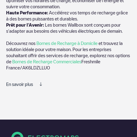
optimiser vos horaires de charge, économiser de l'énergie et
suivre votre consommation.
Haute Performance:
Accélérez vos temps de recharge grâce
à des bornes puissantes et durables.
Prêt pour l'Avenir:
Les bornes Wallbox sont conçues pour
s'adapter aux besoins des véhicules électriques de demain.
Découvrez nos
Bornes de Recharge à Domicile
et trouvez la
solution idéale pour votre maison. Pour les entreprises
souhaitant offrir des services de recharge, explorez nos options
de
Bornes de Recharge Commerciales
Freshmile
France/AK6LDZLLUO
En savoir plus
Nous vous recommandons de consulter les photos et les
commentaires publiés par notre communauté, car ils fournissent
des informations utiles sur l'état du chargeur. Une fois votre
session de charge terminée, vous pouvez ajouter vos propres
commentaires et photos pour aider les autres utilisateurs et
conducteurs à décider où et comment charger leur véhicule
électrique la prochaine fois.