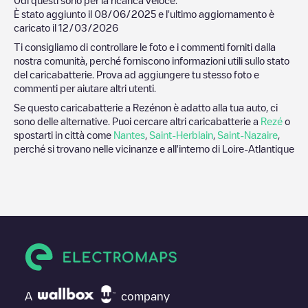
È stato aggiunto il
08/06/2025
e l'ultimo aggiornamento è
caricato il
12/03/2026
Ti consigliamo di controllare le foto e i commenti forniti dalla
nostra comunità, perché forniscono informazioni utili sullo stato
del caricabatterie. Prova ad aggiungere tu stesso foto e
commenti per aiutare altri utenti.
Se questo caricabatterie a
Rezé
non è adatto alla tua auto, ci
sono delle alternative. Puoi cercare altri caricabatterie a
Rezé
o
spostarti in città come
Nantes
,
Saint-Herblain
,
Saint-Nazaire
,
perché si trovano nelle vicinanze e all'interno di
Loire-Atlantique
A
company