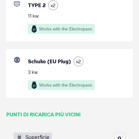
TYPE 2
x
2
11
kw
Works with the Electropass
Schuko (EU Plug)
x
2
3
kw
Works with the Electropass
PUNTI DI RICARICA PIÙ VICINI
Superficie
0