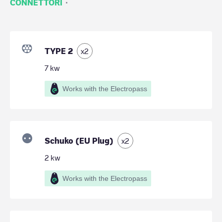
·
CONNETTORI
TYPE 2
x
2
7
kw
Works with the Electropass
Schuko (EU Plug)
x
2
2
kw
Works with the Electropass