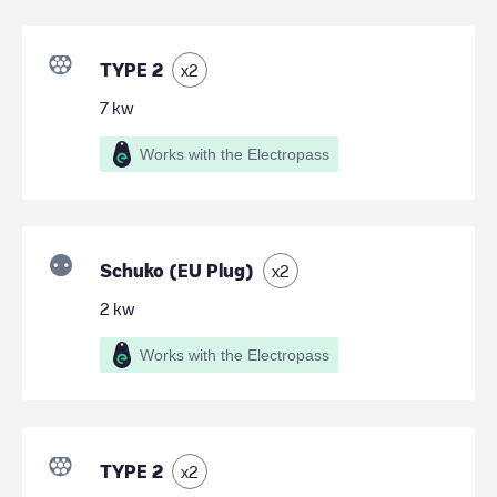
TYPE 2
x
2
7
kw
Works with the Electropass
Schuko (EU Plug)
x
2
2
kw
Works with the Electropass
TYPE 2
x
2