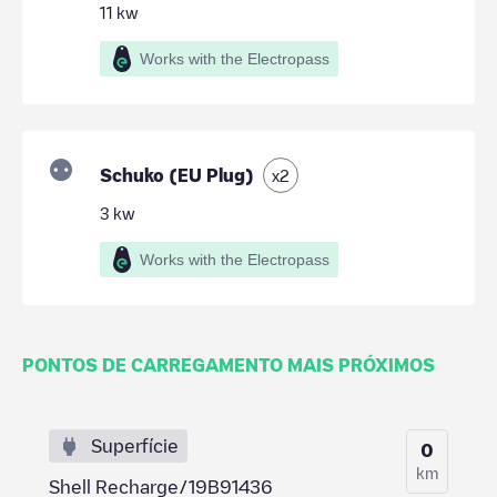
11
kw
Works with the Electropass
Schuko (EU Plug)
x
2
3
kw
Works with the Electropass
PONTOS DE CARREGAMENTO MAIS PRÓXIMOS
Superfície
0
km
Shell Recharge/19B91436